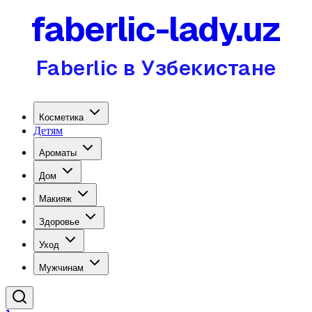
faberlic-lady.uz
Faberlic в Узбекистане
Косметика
Детям
Ароматы
Дом
Макияж
Здоровье
Уход
Мужчинам